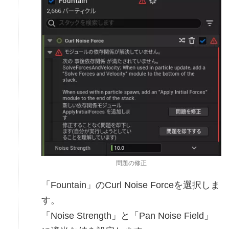
問題の修正
「Fountain」のCurl Noise Forceを選択しま
す。
「Noise Strength」と「Pan Noise Field」