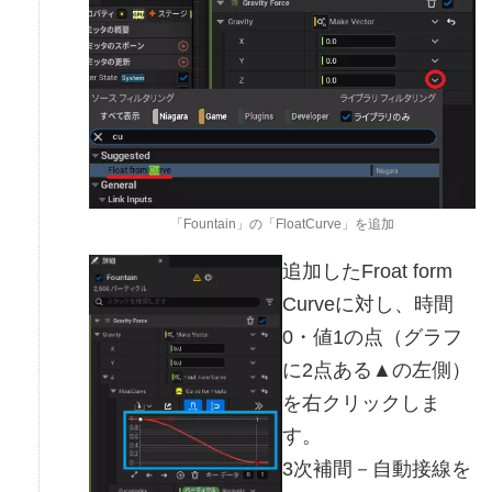
「Fountain」の「FloatCurve」を追加
追加したFroat form
Curveに対し、時間
0・値1の点（グラフ
に2点ある▲の左側）
を右クリックしま
す。
3次補間－自動接線を