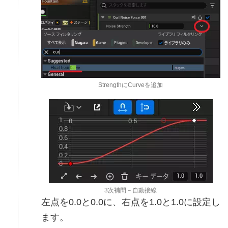
StrengthにCurveを追加
3次補間－自動接線
左点を0.0と0.0に、右点を1.0と1.0に設定し
ます。